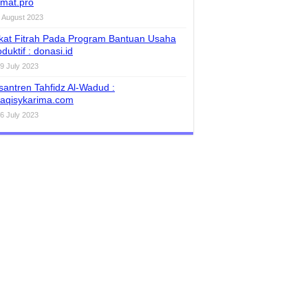
amat.pro
 August 2023
kat Fitrah Pada Program Bantuan Usaha
duktif : donasi.id
9 July 2023
santren Tahfidz Al-Wadud :
taqisykarima.com
6 July 2023