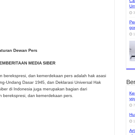
Ca
Um
3
Pe
gon
1
aturan Dewan Pers
EMBERITAAN MEDIA SIBER
berekspresi, dan kemerdekaan pers adalah hak asasi
Ber
ang-Undang Dasar 1945, dan Deklarasi Universal Hak
ber di Indonesia juga merupakan bagian dari
Ke
 berekspresi, dan kemerdekaan pers.
ypy
7
Hu
1
Art