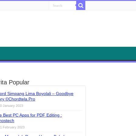
ita Popular
ord Simpang Lima Boyolali – Goodbye
ory ©Chordtela.Pro
0 January 2023
e Best PC Apps for PDF Editing :
nostech
1 February 2023