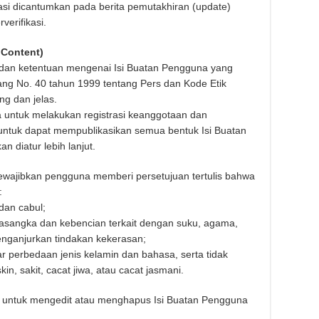
fikasi dicantumkan pada berita pemutakhiran (update)
verifikasi.
 Content)
 dan ketentuan mengenai Isi Buatan Pengguna yang
ng No. 40 tahun 1999 tentang Pers dan Kode Etik
ng dan jelas.
 untuk melakukan registrasi keanggotaan dan
 untuk dapat mempublikasikan semua bentuk Isi Buatan
 diatur lebih lanjut.
mewajibkan pengguna memberi persetujuan tertulis bahwa
:
 dan cabul;
asangka dan kebencian terkait dengan suku, agama,
enganjurkan tindakan kekerasan;
sar perbedaan jenis kelamin dan bahasa, serta tidak
, sakit, cacat jiwa, atau cacat jasmani.
k untuk mengedit atau menghapus Isi Buatan Pengguna