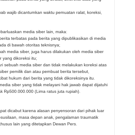
jawab wajib dicantumkan waktu pemuatan ralat, koreksi,
sebarluaskan media siber lain, maka:
rita terbatas pada berita yang dipublikasikan di media
ada di bawah otoritas teknisnya;
uah media siber, juga harus dilakukan oleh media siber
 yang dikoreksi itu;
i sebuah media siber dan tidak melakukan koreksi atas
siber pemilik dan atau pembuat berita tersebut,
at hukum dari berita yang tidak dikoreksinya itu.
dia siber yang tidak melayani hak jawab dapat dijatuhi
 Rp500.000.000 (Lima ratus juta rupiah).
apat dicabut karena alasan penyensoran dari pihak luar
kesusilaan, masa depan anak, pengalaman traumatik
husus lain yang ditetapkan Dewan Pers.