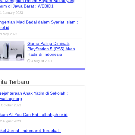
ra Mengolah Resep Hayam Bakak yang
um di Jawa Barat : WEBID1
1 January 2023
ngertian Mad Badal dalam Syariat Islam :
el.id
9 May 2023
Game Paling Diminati,
PlayStation 5 (PS5) Akan
Hadir di Indonesia
4 August 2021
ita Terbaru
sejahteraan Anak Yatim di Sekolah :
salfaqir.org
 October 2023
kum All You Can Eat : albahjah.or.id
2 August 2023
ikel Jurnal: Indomaret Terdekat :