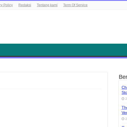
cy Policy
Redaksi
Tentang kami
Term Of Service
Ber
Ch
St
2
Th
Ve
2