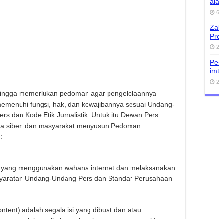
al
6
Za
Pro
2
Pe
im
2
sehingga memerlukan pedoman agar pengelolaannya
 memenuhi fungsi, hak, dan kewajibannya sesuai Undang-
s dan Kode Etik Jurnalistik. Untuk itu Dewan Pers
dia siber, dan masyarakat menyusun Pedoman
:
a yang menggunakan wahana internet dan melaksanakan
ersyaratan Undang-Undang Pers dan Standar Perusahaan
tent) adalah segala isi yang dibuat dan atau